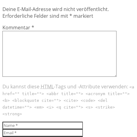
Deine E-Mail-Adresse wird nicht veröffentlicht.
Erforderliche Felder sind mit
*
markiert
Kommentar
*
Du kannst diese
HTML
-Tags und -Attribute verwenden:
<a
href="" title=""> <abbr title=""> <acronym title="">
<b> <blockquote cite=""> <cite> <code> <del
datetime=""> <em> <i> <q cite=""> <s> <strike>
<strong>