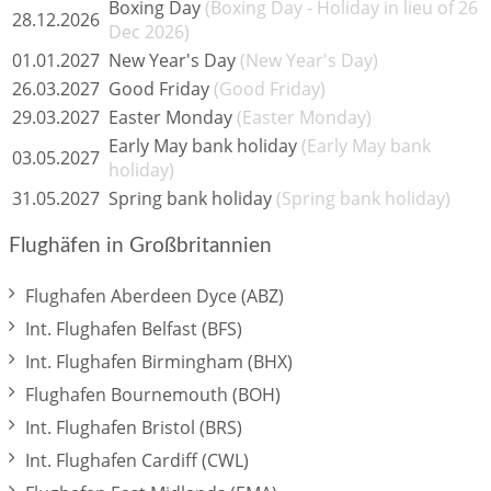
Boxing Day
(Boxing Day - Holiday in lieu of 26
28.12.2026
Dec 2026)
01.01.2027
New Year's Day
(New Year's Day)
26.03.2027
Good Friday
(Good Friday)
29.03.2027
Easter Monday
(Easter Monday)
Early May bank holiday
(Early May bank
03.05.2027
holiday)
31.05.2027
Spring bank holiday
(Spring bank holiday)
Flughäfen in Großbritannien
Flughafen Aberdeen Dyce (ABZ)
Int. Flughafen Belfast (BFS)
Int. Flughafen Birmingham (BHX)
Flughafen Bournemouth (BOH)
Int. Flughafen Bristol (BRS)
Int. Flughafen Cardiff (CWL)