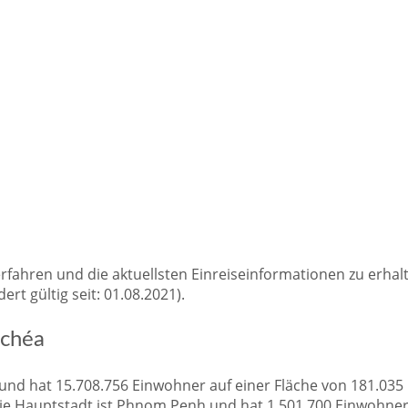
hren und die aktuellsten Einreiseinformationen zu erhalte
rt gültig seit: 01.08.2021).
ŭchéa
 hat 15.708.756 Einwohner auf einer Fläche von 181.035 
Die Hauptstadt ist Phnom Penh und hat 1.501.700 Einwohner u