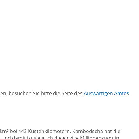
n, besuchen Sie bitte die Seite des
Auswärtigen Amtes
.
km² bei 443 Küstenkilometern. Kambodscha hat die
nd damit ist sie auch die einzige Millionenstadt in