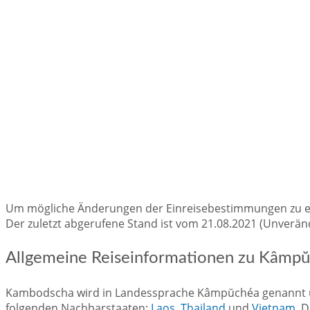
Um mögliche Änderungen der Einreisebestimmungen zu erfa
Der zuletzt abgerufene Stand ist vom 21.08.2021 (Unverände
Allgemeine Reiseinformationen zu Kâmp
Kambodscha wird in Landessprache Kâmpŭchéa genannt und
folgenden Nachbarstaaten:
Laos
,
Thailand
und
Vietnam
. 