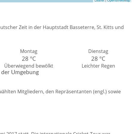
Leaflet
|
OpenStreetMap
tscher Zeit in der Hauptstadt Basseterre, St. Kitts und
Montag
Dienstag
28 °C
28 °C
Überwiegend bewölkt
Leichter Regen
nd der Umgebung
wählten Mitgliedern, den Repräsentanten (engl.) sowie
ni 2017 statt. Die internationale Cricket-Tour war